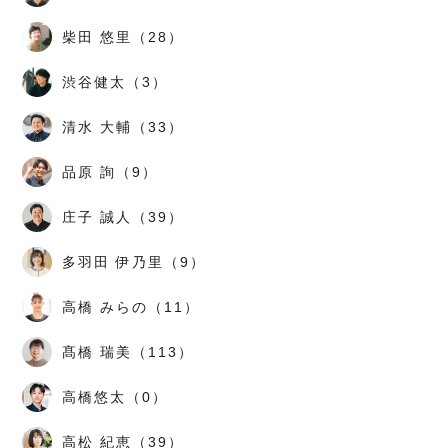
柴田 悠里（28）
渋谷健太（3）
清水 大輔（33）
品原 詢（9）
庄子 誠人（39）
多羽田 伊乃里（9）
高橋 みらの（11）
髙橋 瑞美（113）
高橋悠太（0）
高松 紀恵（39）