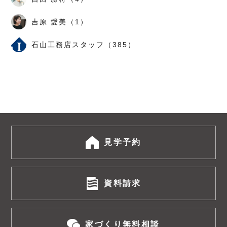
吉原 愛美（1）
石山工務店スタッフ（385）
見学予約
資料請求
家づくり無料相談