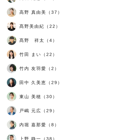
高野 真由美（37）
髙野美由紀（22）
髙野 祥太（4）
竹田 まい（22）
竹内 友羽愛（2）
田中 久美恵（29）
東山 美穂（30）
戸嶋 元広（29）
内堀 嘉那愛（8）
上野 静一（38）