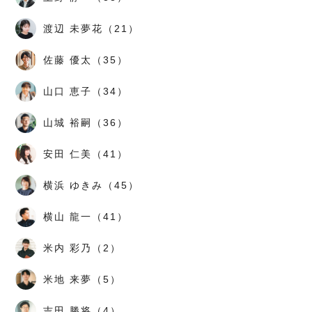
渡辺 未夢花（21）
佐藤 優太（35）
山口 恵子（34）
山城 裕嗣（36）
安田 仁美（41）
横浜 ゆきみ（45）
横山 龍一（41）
米内 彩乃（2）
米地 来夢（5）
吉田 勝将（4）