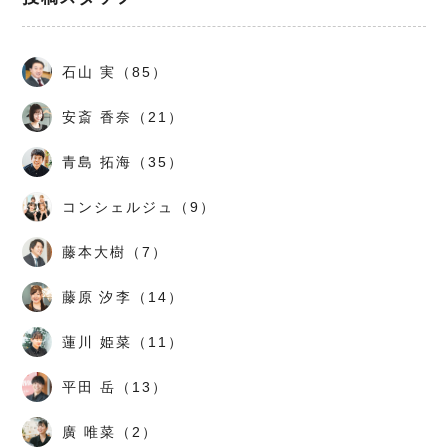
石山 実（85）
安斎 香奈（21）
青島 拓海（35）
コンシェルジュ（9）
藤本大樹（7）
藤原 汐李（14）
蓮川 姫菜（11）
平田 岳（13）
廣 唯菜（2）