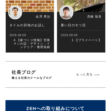
金澤 秀治
髙橋 瑞美
タイルの目地のお話し
暑い日のモツ活
2026.08.06
2026.08.06
4.【家づくり情報】営業
1.【プライベート】
マンの話・デザイン・イ
ンテリア・整理収納
社長ブログ
もっと見る
燃える社長のクールなブログ
ZEHへの取り組みについて