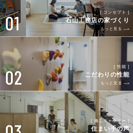
[ コンセプト ]
01
石山工務店の家づくり
もっと見る
[ 性能 ]
02
こだわりの性能
もっと見る
[ 施工ギャラリー ]
03
住まい手の声