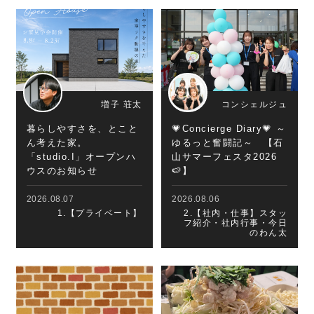
増子 荘太
コンシェルジュ
暮らしやすさを、とこと
💗Concierge Diary💗 ～
ん考えた家。
ゆるっと奮闘記～ 【石
「studio.I」オープンハ
山サマーフェスタ2026
ウスのお知らせ
🍉】
2026.08.07
2026.08.06
1.【プライベート】
2.【社内・仕事】スタッ
フ紹介・社内行事・今日
のわん太