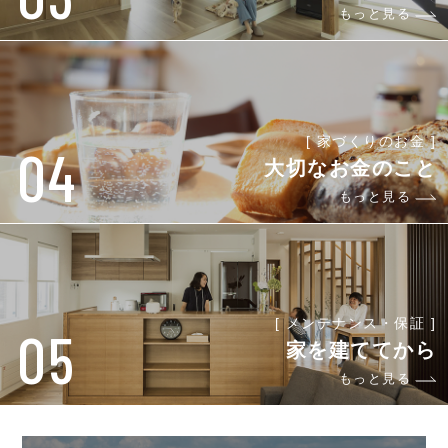
もっと見る
[ 家づくりのお金 ]
04
大切なお金のこと
もっと見る
[ メンテナンス・保証 ]
05
家を建ててから
もっと見る