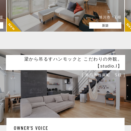
様
新築
梁から吊るすハンモックと こだわりの外観。
【studio.I】
[ 旭川市当麻町 S様 ]
OWNER'S VOICE