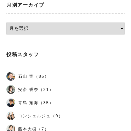
月別アーカイブ
投稿スタッフ
石山 実（85）
安斎 香奈（21）
青島 拓海（35）
コンシェルジュ（9）
藤本大樹（7）