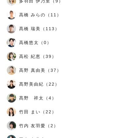
多羽田 伊乃里（9）
高橋 みらの（11）
髙橋 瑞美（113）
高橋悠太（0）
高松 紀恵（39）
高野 真由美（37）
髙野美由紀（22）
髙野 祥太（4）
竹田 まい（22）
竹内 友羽愛（2）