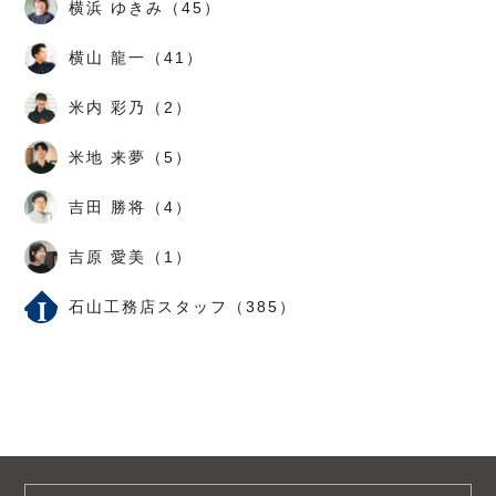
横浜 ゆきみ（45）
横山 龍一（41）
米内 彩乃（2）
米地 来夢（5）
吉田 勝将（4）
吉原 愛美（1）
石山工務店スタッフ（385）