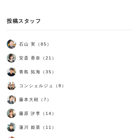
投稿スタッフ
石山 実（85）
安斎 香奈（21）
青島 拓海（35）
コンシェルジュ（8）
藤本大樹（7）
藤原 汐李（14）
蓮川 姫菜（11）