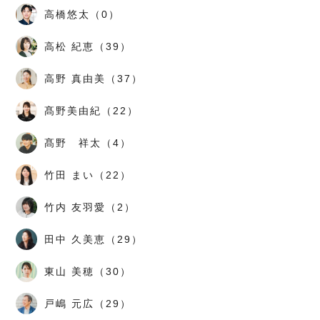
高橋悠太（0）
高松 紀恵（39）
高野 真由美（37）
髙野美由紀（22）
髙野 祥太（4）
竹田 まい（22）
竹内 友羽愛（2）
田中 久美恵（29）
東山 美穂（30）
戸嶋 元広（29）