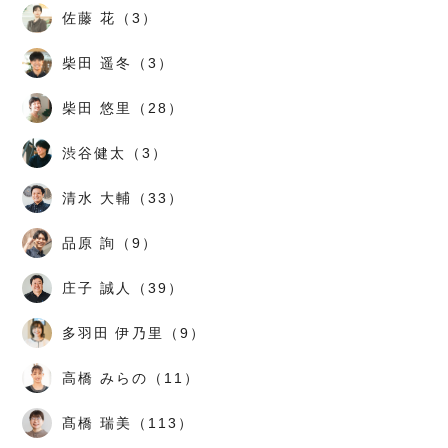
佐藤 花（3）
柴田 遥冬（3）
柴田 悠里（28）
渋谷健太（3）
清水 大輔（33）
品原 詢（9）
庄子 誠人（39）
多羽田 伊乃里（9）
高橋 みらの（11）
髙橋 瑞美（113）