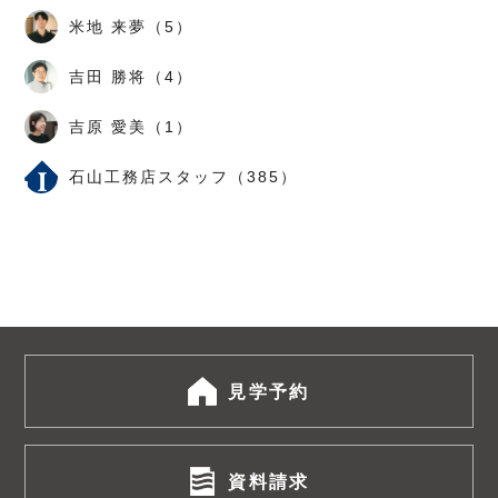
米地 来夢（5）
吉田 勝将（4）
吉原 愛美（1）
石山工務店スタッフ（385）
見学予約
資料請求