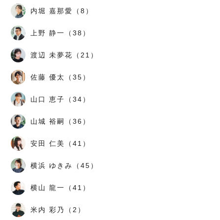
内堀 嘉那愛（8）
上野 静一（38）
渡辺 未夢花（21）
佐藤 優太（35）
山口 恵子（34）
山城 裕嗣（36）
安田 仁美（41）
横浜 ゆきみ（45）
横山 龍一（41）
米内 彩乃（2）