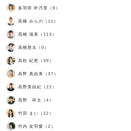
多羽田 伊乃里（9）
高橋 みらの（11）
髙橋 瑞美（113）
高橋悠太（0）
高松 紀恵（39）
高野 真由美（37）
髙野美由紀（22）
髙野 祥太（4）
竹田 まい（22）
竹内 友羽愛（2）