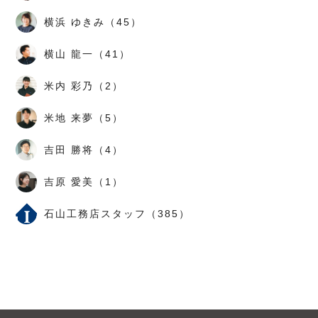
横浜 ゆきみ（45）
横山 龍一（41）
米内 彩乃（2）
米地 来夢（5）
吉田 勝将（4）
吉原 愛美（1）
石山工務店スタッフ（385）