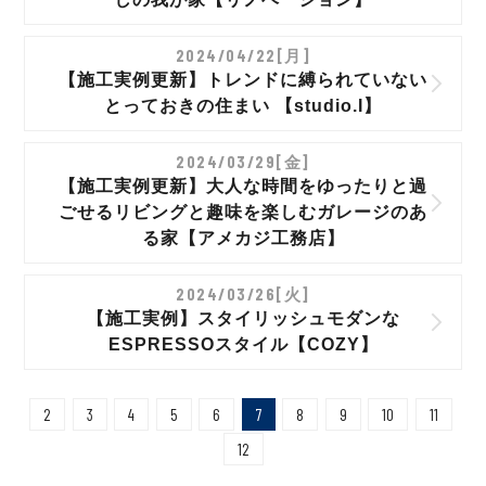
2024/04/22[月]
【施工実例更新】トレンドに縛られていない
とっておきの住まい 【studio.I】
2024/03/29[金]
【施工実例更新】大人な時間をゆったりと過
ごせるリビングと趣味を楽しむガレージのあ
る家【アメカジ工務店】
2024/03/26[火]
【施工実例】スタイリッシュモダンな
ESPRESSOスタイル【COZY】
2
3
4
5
6
7
8
9
10
11
12