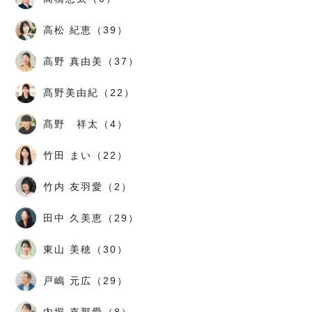
高松 紀恵（39）
高野 真由美（37）
髙野美由紀（22）
髙野 祥太（4）
竹田 まい（22）
竹内 友羽愛（2）
田中 久美恵（29）
東山 美穂（30）
戸嶋 元広（29）