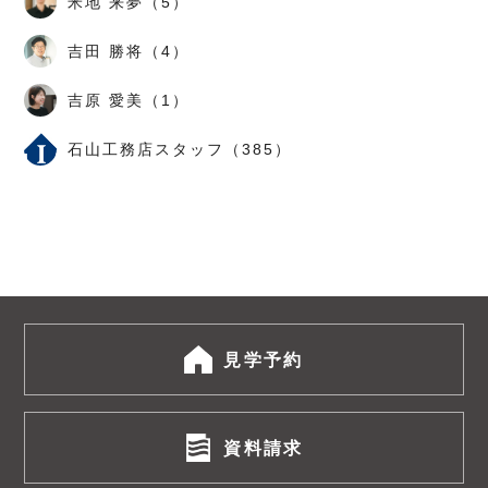
米地 来夢（5）
吉田 勝将（4）
吉原 愛美（1）
石山工務店スタッフ（385）
見学予約
資料請求