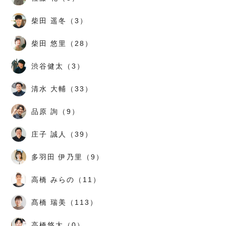
柴田 遥冬（3）
柴田 悠里（28）
渋谷健太（3）
清水 大輔（33）
品原 詢（9）
庄子 誠人（39）
多羽田 伊乃里（9）
高橋 みらの（11）
髙橋 瑞美（113）
高橋悠太（0）