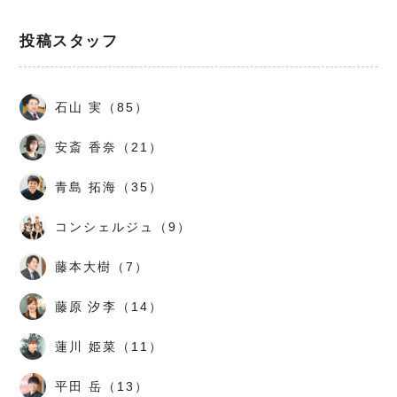
投稿スタッフ
石山 実（85）
安斎 香奈（21）
青島 拓海（35）
コンシェルジュ（9）
藤本大樹（7）
藤原 汐李（14）
蓮川 姫菜（11）
平田 岳（13）