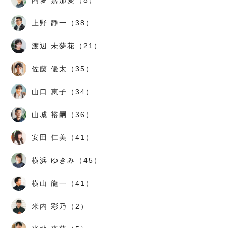
内堀 嘉那愛（8）
上野 静一（38）
渡辺 未夢花（21）
佐藤 優太（35）
山口 恵子（34）
山城 裕嗣（36）
安田 仁美（41）
横浜 ゆきみ（45）
横山 龍一（41）
米内 彩乃（2）