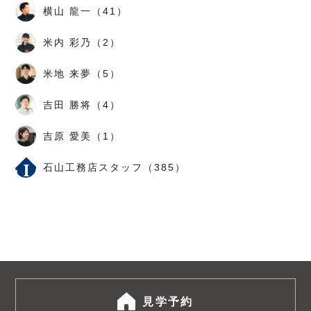
横山 龍一（41）
米内 彩乃（2）
米地 来夢（5）
吉田 勝将（4）
吉原 愛美（1）
石山工務店スタッフ（385）
見学予約