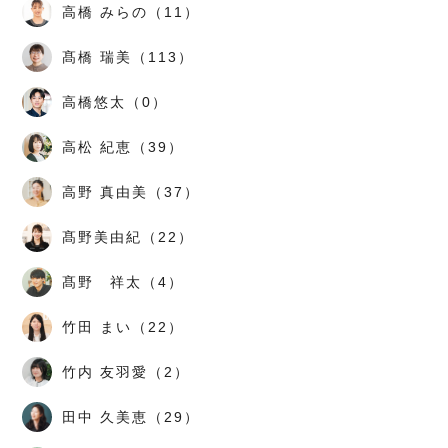
高橋 みらの（11）
髙橋 瑞美（113）
高橋悠太（0）
高松 紀恵（39）
高野 真由美（37）
髙野美由紀（22）
髙野 祥太（4）
竹田 まい（22）
竹内 友羽愛（2）
田中 久美恵（29）