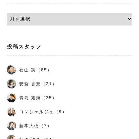
投稿スタッフ
石山 実（85）
安斎 香奈（21）
青島 拓海（35）
コンシェルジュ（9）
藤本大樹（7）