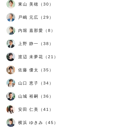
東山 美穂（30）
戸嶋 元広（29）
内堀 嘉那愛（8）
上野 静一（38）
渡辺 未夢花（21）
佐藤 優太（35）
山口 恵子（34）
山城 裕嗣（36）
安田 仁美（41）
横浜 ゆきみ（45）