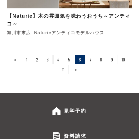
【Naturie】木の雰囲気を味わうおうち～アンティ
コ～
旭川市末広
Naturieアンティコモデルハウス
«
1
2
3
4
5
6
7
8
9
10
11
»
見学予約
資料請求