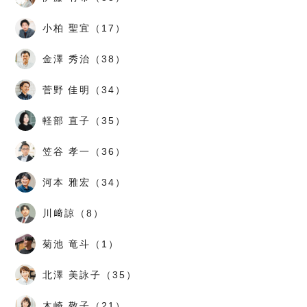
小柏 聖宜（17）
金澤 秀治（38）
菅野 佳明（34）
軽部 直子（35）
笠谷 孝一（36）
河本 雅宏（34）
川﨑諒（8）
菊池 竜斗（1）
北澤 美詠子（35）
木崎 敬子（21）