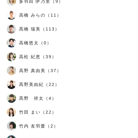
多羽田 伊乃里（9）
高橋 みらの（11）
髙橋 瑞美（113）
高橋悠太（0）
高松 紀恵（39）
高野 真由美（37）
髙野美由紀（22）
髙野 祥太（4）
竹田 まい（22）
竹内 友羽愛（2）