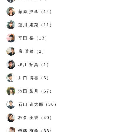
藤原 汐李（14）
蓮川 姫菜（11）
平田 岳（13）
廣 唯菜（2）
堀江 拓真（1）
井口 博喜（6）
池田 梨月（67）
石山 進太郎（30）
板倉 美香（40）
伊藤 有希（33）