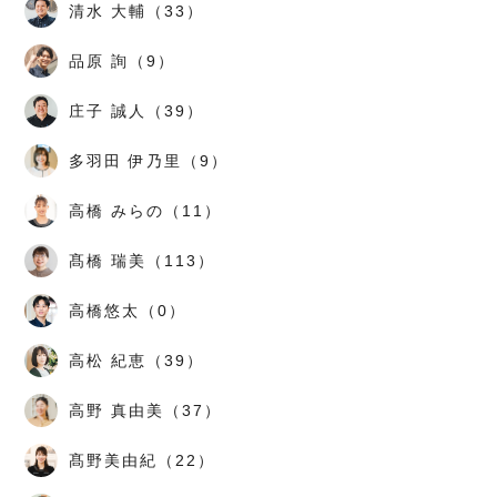
清水 大輔（33）
品原 詢（9）
庄子 誠人（39）
多羽田 伊乃里（9）
高橋 みらの（11）
髙橋 瑞美（113）
高橋悠太（0）
高松 紀恵（39）
高野 真由美（37）
髙野美由紀（22）