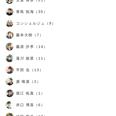
安斎 香奈（21）
青島 拓海（35）
コンシェルジュ（9）
藤本大樹（7）
藤原 汐李（14）
蓮川 姫菜（11）
平田 岳（13）
廣 唯菜（2）
堀江 拓真（1）
井口 博喜（6）