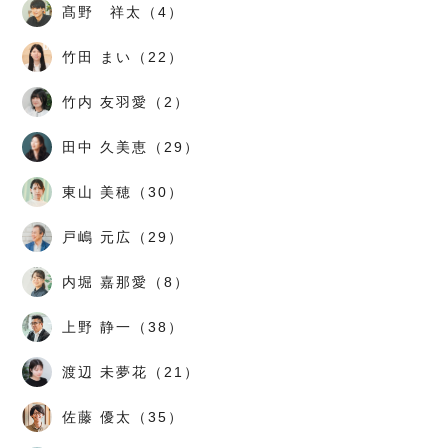
髙野 祥太（4）
竹田 まい（22）
竹内 友羽愛（2）
田中 久美恵（29）
東山 美穂（30）
戸嶋 元広（29）
内堀 嘉那愛（8）
上野 静一（38）
渡辺 未夢花（21）
佐藤 優太（35）