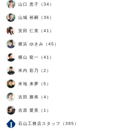
山口 恵子（34）
山城 裕嗣（36）
安田 仁美（41）
横浜 ゆきみ（45）
横山 龍一（41）
米内 彩乃（2）
米地 来夢（5）
吉田 勝将（4）
吉原 愛美（1）
石山工務店スタッフ（385）